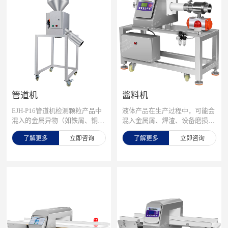
们
管道机
酱料机
EJH-P16管道机检测颗粒产品中
液体产品在生产过程中，可能会
混入的金属异物（如铁屑、铜
混入金属屑、焊渣、设备磨损颗
丝、铝片等），先进的金属检测
粒等金属异物，不仅影响产品质
了解更多
立即咨询
了解更多
立即咨询
技术，精准识别铁、不锈钢、
量，还可能对消费者健康造成威
铜、铝等金属异物，支持生产线
胁。传统金属检测设备难以应对
定制，可匹配管道式、落体式等
液体产品的流动性和导电性，检
多种型号，满足不同多种生产线
测效果不佳。安护神液体金属检
的检测需求，提高产品质量
测机，专为液态产品设计，采用
先进的数字信号处理技术和智能
化算法，精准识别铁、不锈钢、
铜、铝等金属异物，有效克服液
体流动性和导电性带来的干扰，
可检测微小金属异物，灵敏度高