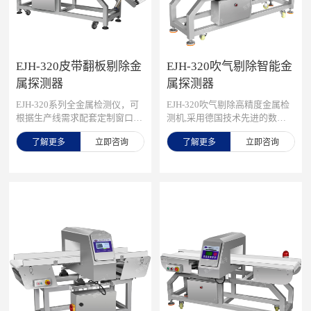
EJH-320皮带翻板剔除金
EJH-320吹气剔除智能金
属探测器
属探测器
EJH-320系列全金属检测仪，可
EJH-320吹气剔除高精度金属检
根据生产线需求配套定制窗口尺
测机,采用德国技术先进的数字
寸，检测精度最大化，先进数字
信号处理技术和智能化算法，精
了解更多
立即咨询
了解更多
立即咨询
信号处理技术，有效克服产品效
准识别各类金属杂质，为您的产
应，可精准检测铁、不锈钢、
品质量和安全保驾护航！可检测
铜、铝等金属，灵敏度高达0.5m
铁、不锈钢、铜、铝等所有金
m，广泛应用在检测肉类、水
属，灵敏度高达0.5mm，轻松识
产、果蔬等食品加工过程中混入
别细微金属颗粒，有效克服产品
的金属碎片、铁丝等，精准高
效应，确保检测结果准确可靠，
效，为您彻底解决金属异物隐
通过多项权威认证，满足ISO900
患。
1等食品安全管理体系要求，提
供通道式、落体式、管道式等多
种型号，满足不同食品生产线的
需求，主要用于小食品、化工产
品、服装、制鞋、海洋水产、渔
业、干鲜水产、面食、冷冻食