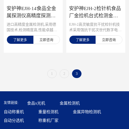
安护神EJH-14食品全金
安护神EJH-2检针机食品
属探测仪高精度探测器
厂金捡机台式检测金属
工厂输送式智能金属异
探测仪器高精度服装验
进口高精度金属检测机,采用德
EJH-2高灵敏度抗干扰检针机技
物检查安检机
针机
国技术,检测精度高,性能卓越，
术采用强抗干扰次世代数字电
输送动力大，适用于大体积大重
路，数字形态分析被检测物体,
了解更多
立即咨询
了解更多
立即咨询
量产品检测，主要应用于于食
对比传统检针机的性能，EJH-2
品,医药, 化工等行业中对产品进
检针机性能具有较强抗干扰性和
行金属杂质检测,检测散料及包
超高灵敏度。用于检测夹杂、失
装后的产品。
落于纺织制品中的断针(折断的
缝纫机针)、铁丝等铁磁性金属
（即所谓过检针），避免给消费
1
2
3
者和企业带来直接或间接的损
失，该产品也是出口产品制造商
和原料供应商所必须具有的检测
设备，是企业质量标准的象征，
可以更好的为企业接纳更多的外
贸订单。 适用范围 服装、玩
友情链接:
食品x光机
金属检测机
具、工艺品、地毯或无纺布巾等
自动称重机
重量检测机
金属异物检测机
需要检测铁磁性金属杂质检出的
行业
自动分选机
称重机厂家