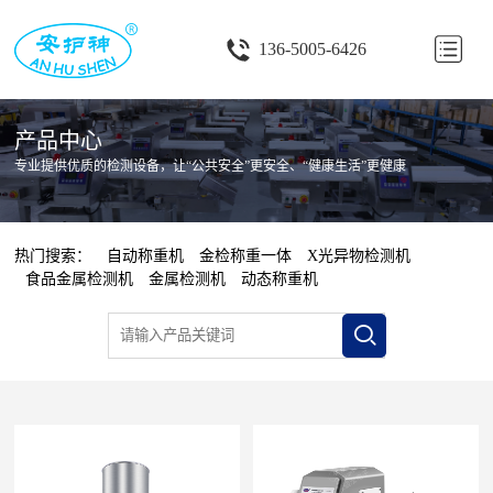
首
136-5005-6426
页
关
产品中心
于
产
专业提供优质的检测设备，让“公共安全”更安全、“健康生活”更健康
我
品
行
们
中
业
客
热门搜索：
自动称重机
金检称重一体
X光异物检测机
食品金属检测机
金属检测机
动态称重机
心
应
户
资
用
案
讯
联
例
中
系
心
我