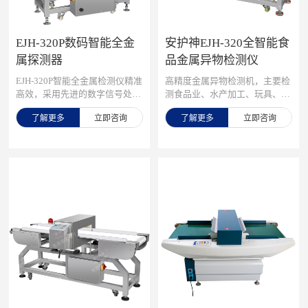
品、干鲜蔬果、糖、茶、药品等
行业的金属异物探测，检测原料
或产品中夹杂或漏落的铁、铅等
EJH-320P数码智能全金
安护神EJH-320全智能食
各种金属杂质等。
属探测器
品金属异物检测仪
EJH-320P智能全金属检测仪精准
高精度金属异物检测机，主要检
高效，采用先进的数字信号处理
测食品业、水产加工、玩具、服
技术和智能化算法，精准识别各
装、制鞋、化工、皮革、针织布
了解更多
立即咨询
了解更多
立即咨询
类金属杂质，可检测铁、不锈
料、木材等行业中产品或原料在
钢、铜、铝等所有金属，灵敏度
生产中混入的金属异物，智能化
高达0.3mm，即使是细微的金属
识别技术，具有自学习和记忆功
颗粒也能轻松识别，采用优质元
能，自动学习储存99组产品数
器件和精密制造工艺，确保设备
据，能自动认识和记忆产品特
长时间稳定运行，降低维护成
点，有效排除各种“产品效应产
本，先进的数字信号处理技术，
生的干扰
有效抑制产品效应和环境干扰，
确保检测结果的准确性。 广泛
应用在工业生产、食品加工、纺
织制造等领域，可根据不同行
业、不同产品需求，提供通道
式、落体式、管道式等多种型
号，为企业解决有效检测并剔除
金属异物的难题。