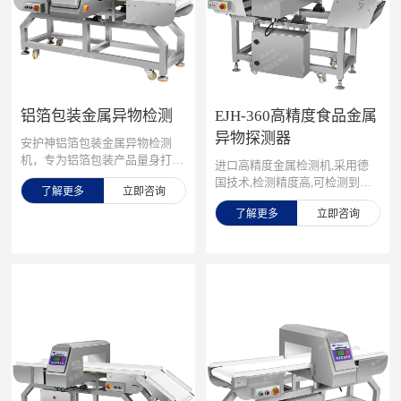
达0.3mm
铝箔包装金属异物检测
EJH-360高精度食品金属
异物探测器
安护神铝箔包装金属异物检测
机，专为铝箔包装产品量身打
进口高精度金属检测机,采用德
造，采用先进的多频技术和智能
国技术,检测精度高,可检测到直
了解更多
立即咨询
算法，精准识别铁金属异物，有
径0.3mm铁球，性能卓越。适用
效解决铝箔包装金属检测难题！
了解更多
立即咨询
于食品,医药, 化工等行业中对产
采用特殊频率和算法，有效克服
品进行金属杂质检测,检测散料
铝箔干扰，实现0.8mm高精度检
及包装后的产品。
测，采用优质元器件和精密制造
工艺，确保设备长时间稳定运
行，降低维护成本。铝箔机广泛
应用在食品行业、医药行业、护
肤品行业，如铝箔包装的零食、
巧克力、咖啡、奶粉等，检测生
产过程中混入的金属异物，保障
消费者安全。